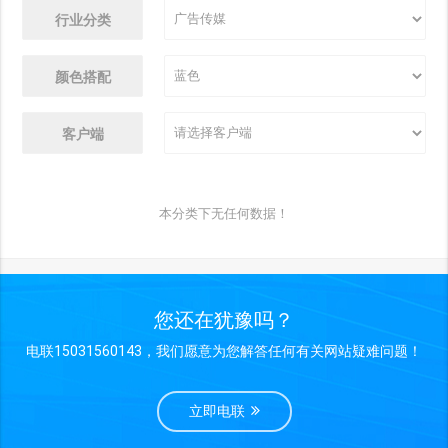
行业分类
颜色搭配
客户端
本分类下无任何数据！
您还在犹豫吗？
电联15031560143，我们愿意为您解答任何有关网站疑难问题！
立即电联