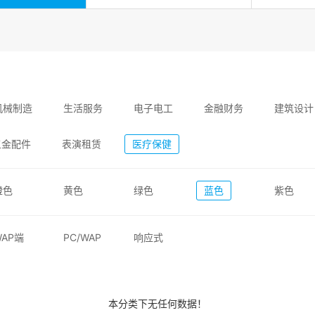
机械制造
生活服务
电子电工
金融财务
建筑设计
五金配件
表演租赁
医疗保健
橙色
黄色
绿色
蓝色
紫色
WAP端
PC/WAP
响应式
本分类下无任何数据！