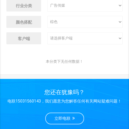
行业分类
颜色搭配
客户端
本分类下无任何数据！
您还在犹豫吗？
电联15031560143，我们愿意为您解答任何有关网站疑难问题！
立即电联