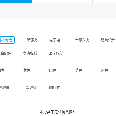
机械制造
生活服务
电子电工
金融财务
建筑设计
五金配件
表演租赁
医疗保健
橙色
黄色
绿色
蓝色
紫色
WAP端
PC/WAP
响应式
本分类下无任何数据！