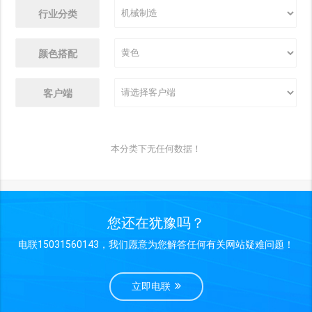
行业分类
颜色搭配
客户端
本分类下无任何数据！
您还在犹豫吗？
电联15031560143，我们愿意为您解答任何有关网站疑难问题！
立即电联