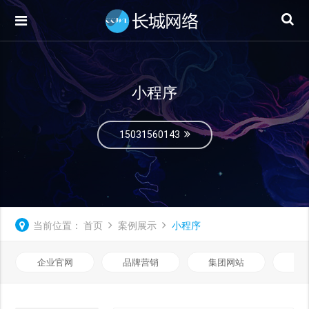
小程序
15031560143
当前位置：
首页
案例展示
小程序
企业官网
品牌营销
集团网站
微