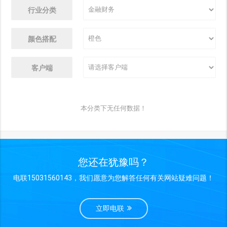
行业分类
颜色搭配
客户端
本分类下无任何数据！
您还在犹豫吗？
电联15031560143，我们愿意为您解答任何有关网站疑难问题！
立即电联