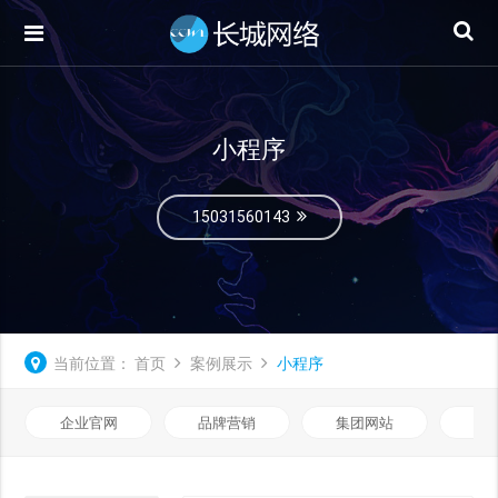
小程序
15031560143
当前位置：
首页
案例展示
小程序
企业官网
品牌营销
集团网站
微