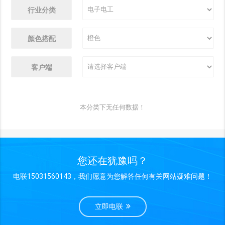
行业分类
颜色搭配
客户端
本分类下无任何数据！
您还在犹豫吗？
电联15031560143，我们愿意为您解答任何有关网站疑难问题！
立即电联