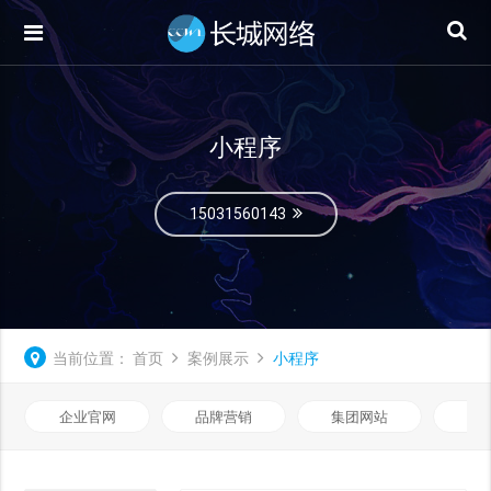
小程序
15031560143
当前位置：
首页
案例展示
小程序
企业官网
品牌营销
集团网站
微