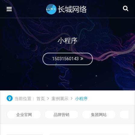
小程序
15031560143
当前位置：
首页
案例展示
小程序
企业官网
品牌营销
集团网站
微