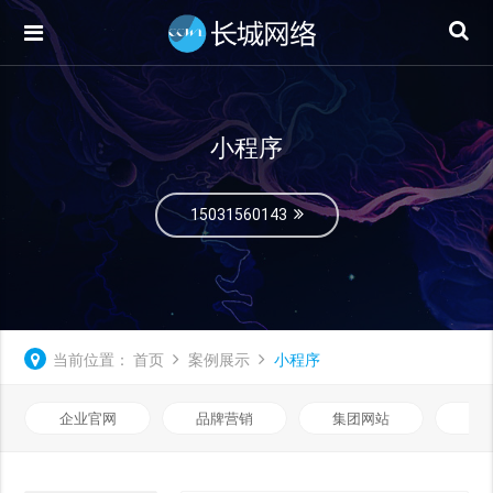
小程序
15031560143
当前位置：
首页
案例展示
小程序
企业官网
品牌营销
集团网站
微