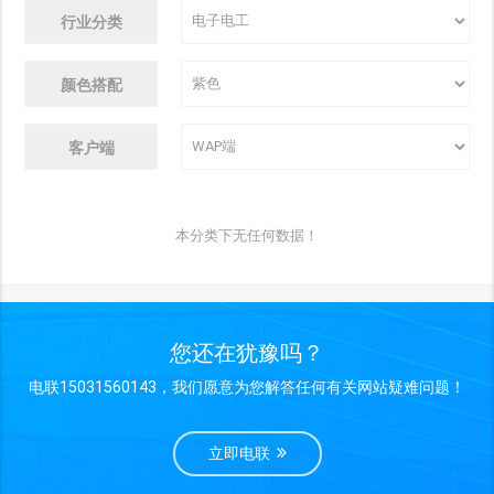
行业分类
颜色搭配
客户端
本分类下无任何数据！
您还在犹豫吗？
电联15031560143，我们愿意为您解答任何有关网站疑难问题！
立即电联