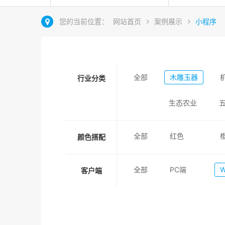
您的当前位置：
网站首页
案例展示
小程序
全部
木雕玉器
行业分类
生态农业
全部
红色
颜色搭配
全部
PC端
客户端