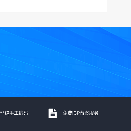
***纯手工编码
免费ICP备案服务