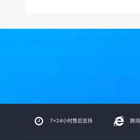
7x24小时售后支持
跨