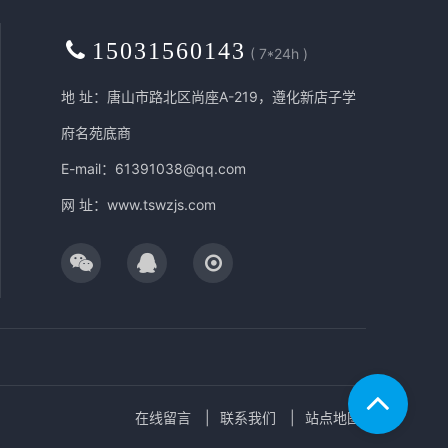
15031560143
( 7*24h )
地 址：唐山市路北区尚座A-219，遵化新店子学
府名苑底商
E-mail：61391038@qq.com
网 址：
www.tswzjs.com
在线留言
联系我们
站点地图