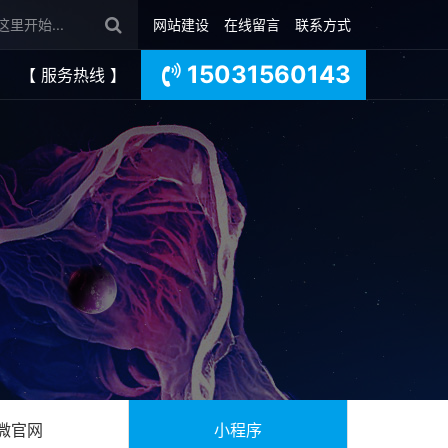
网站建设
在线留言
联系方式
15031560143
【 服务热线 】
微官网
小程序