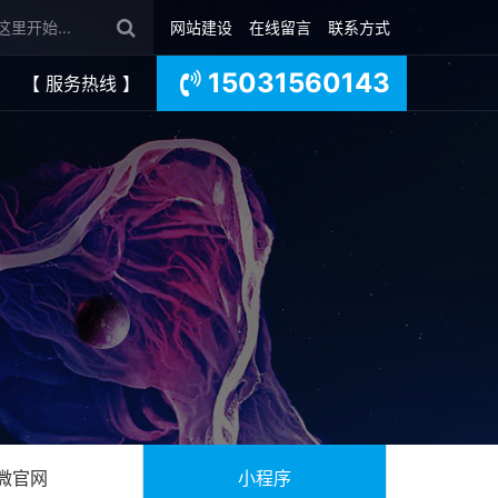
网站建设
在线留言
联系方式
15031560143
【 服务热线 】
微官网
小程序