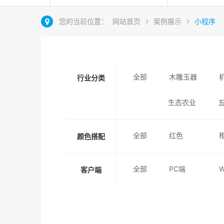
您的当前位置：
网站首页
案例展示
小程序
全部
木雕玉器
行业分类
生态农业
全部
红色
颜色搭配
全部
PC端
客户端