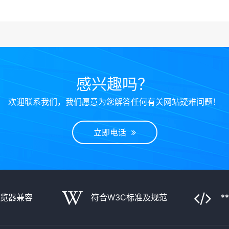
感兴趣吗？
欢迎联系我们，我们愿意为您解答任何有关网站疑难问题！
立即电话
浏览器兼容
符合W3C标准及规范
*