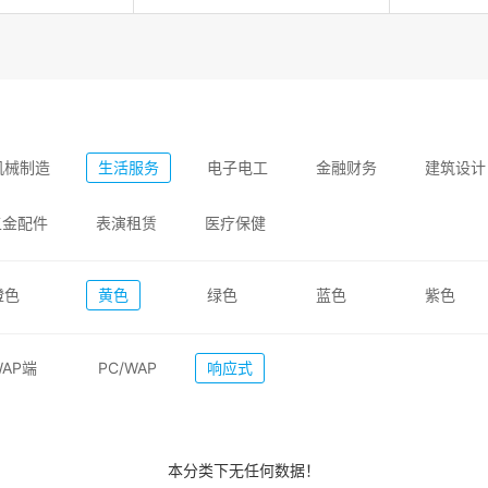
机械制造
生活服务
电子电工
金融财务
建筑设计
五金配件
表演租赁
医疗保健
橙色
黄色
绿色
蓝色
紫色
WAP端
PC/WAP
响应式
本分类下无任何数据！