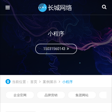
小程序
15031560143
当前位置：
首页
案例展示
小程序
企业官网
品牌营销
集团网站
微