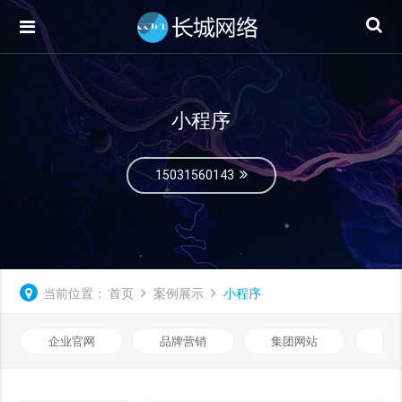
小程序
15031560143
当前位置：
首页
案例展示
小程序
企业官网
品牌营销
集团网站
微