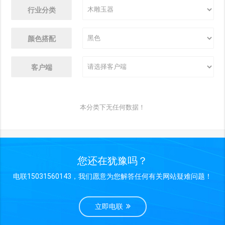
行业分类
颜色搭配
客户端
本分类下无任何数据！
您还在犹豫吗？
电联15031560143，我们愿意为您解答任何有关网站疑难问题！
立即电联