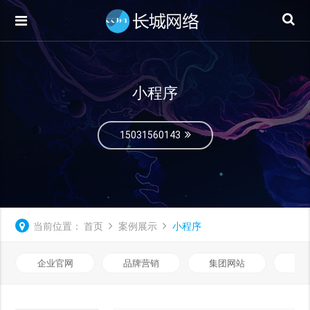
小程序
15031560143
当前位置：
首页
案例展示
小程序
企业官网
品牌营销
集团网站
微