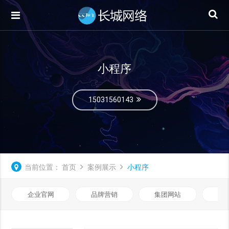
小程序
15031560143
当前位置：
首页
案例展示
小程序
企业官网
品牌营销
集团网站
微