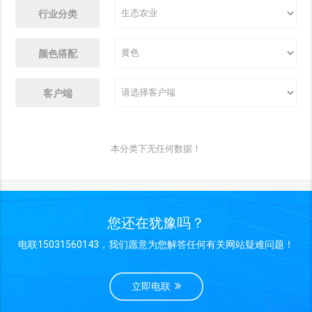
行业分类
颜色搭配
客户端
本分类下无任何数据！
您还在犹豫吗？
电联15031560143，我们愿意为您解答任何有关网站疑难问题！
立即电联