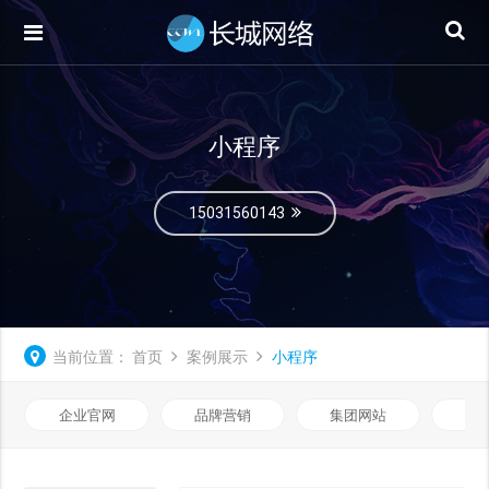
小程序
15031560143
当前位置：
首页
案例展示
小程序
企业官网
品牌营销
集团网站
微