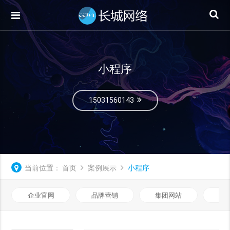
小程序
15031560143
当前位置：
首页
案例展示
小程序
企业官网
品牌营销
集团网站
微