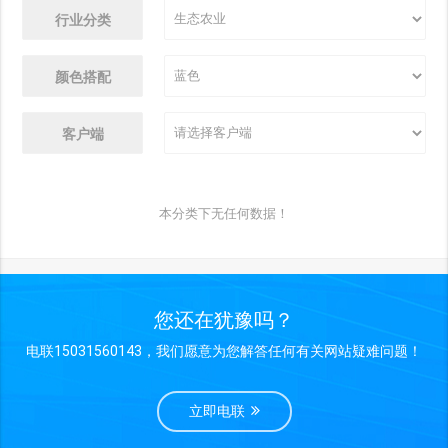
行业分类
颜色搭配
客户端
本分类下无任何数据！
您还在犹豫吗？
电联15031560143，我们愿意为您解答任何有关网站疑难问题！
立即电联