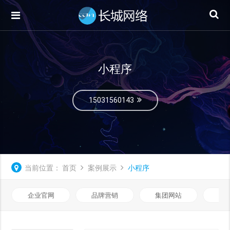
小程序
15031560143
当前位置：
首页
案例展示
小程序
企业官网
品牌营销
集团网站
微