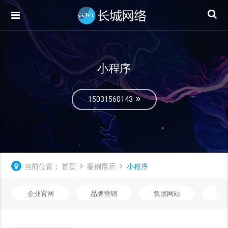
小程序
15031560143
当前位置：
首页
案例展示
小程序
企业官网
品牌营销
集团网站
微