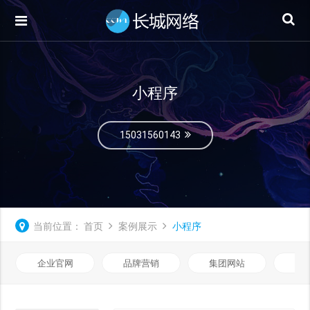
小程序
15031560143
当前位置：
首页
案例展示
小程序
企业官网
品牌营销
集团网站
微