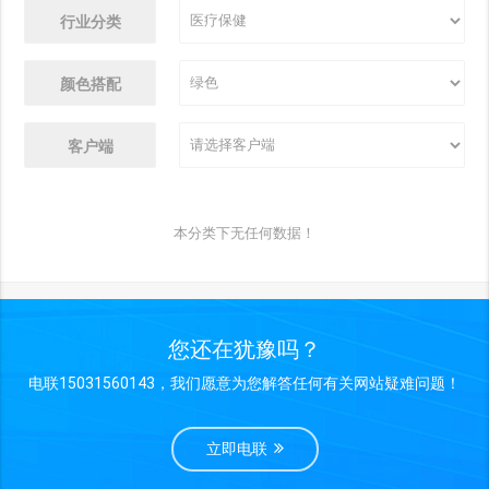
行业分类
颜色搭配
客户端
本分类下无任何数据！
您还在犹豫吗？
电联15031560143，我们愿意为您解答任何有关网站疑难问题！
立即电联