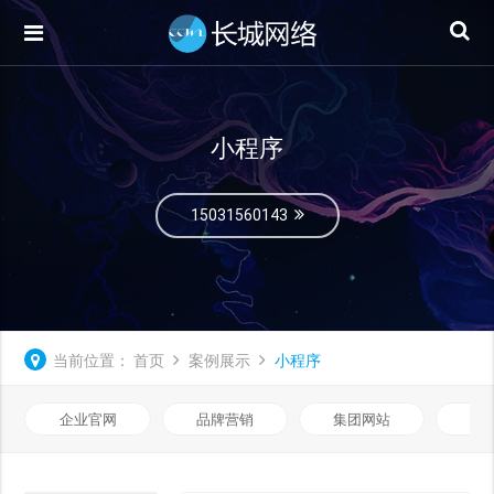
小程序
15031560143
当前位置：
首页
案例展示
小程序
企业官网
品牌营销
集团网站
微