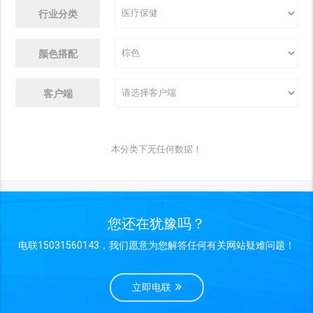
行业分类
颜色搭配
客户端
本分类下无任何数据！
您还在犹豫吗？
电联15031560143，我们愿意为您解答任何有关网站疑难问题！
立即电联