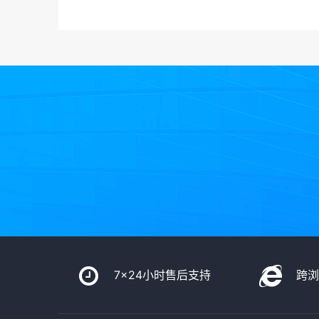
7x24小时售后支持
跨