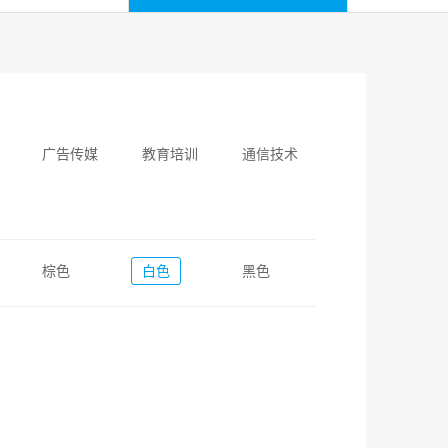
广告传媒
教育培训
通信技术
棕色
白色
黑色