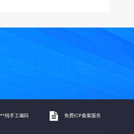
***纯手工编码
免费ICP备案服务