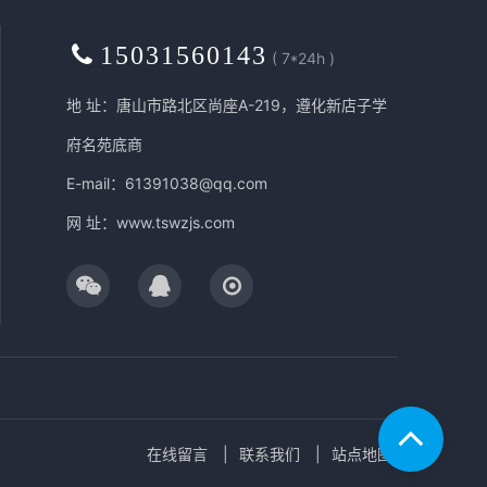
15031560143
( 7*24h )
地 址：唐山市路北区尚座A-219，遵化新店子学
府名苑底商
E-mail：61391038@qq.com
网 址：
www.tswzjs.com
在线留言
联系我们
站点地图