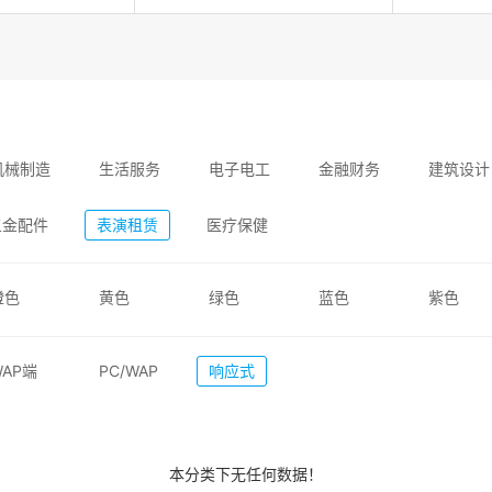
机械制造
生活服务
电子电工
金融财务
建筑设计
五金配件
表演租赁
医疗保健
橙色
黄色
绿色
蓝色
紫色
WAP端
PC/WAP
响应式
您身边的【网站建设专家】
搜索千万次不如咨询1
本分类下无任何数据！