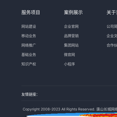
服务项目
案例展示
关于
网站建设
企业官网
公司
移动业务
品牌营销
企业
网络推广
集团网站
合作
基础业务
微官网
知识产权
小程序
友情链接：
Copyright 2008-2023 All Rights Reserved. 唐山长城网