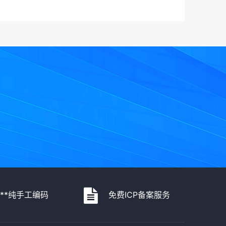
***纯手工编码
免费ICP备案服务