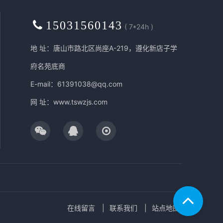
15031560143
( 7*24h )
地 址：唐山市路北区尚座A-219，遵化新店子学
府名苑底商
E-mail：61391038@qq.com
网 址：
www.tswzjs.com
在线留言
联系我们
站点地图