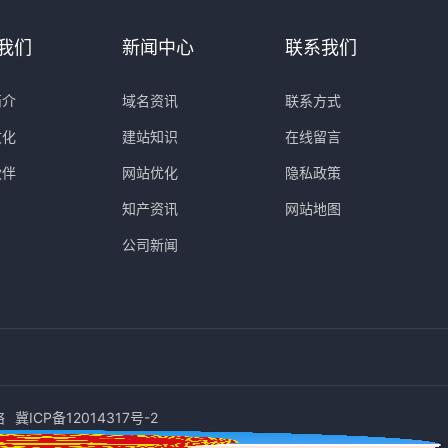
我们
新闻中心
联系我们
简介
域名资讯
联系方式
文化
建站知识
在线留言
伙伴
网站优化
隐私政策
知产资讯
网站地图
公司新闻
络
冀ICP备12014317号-2