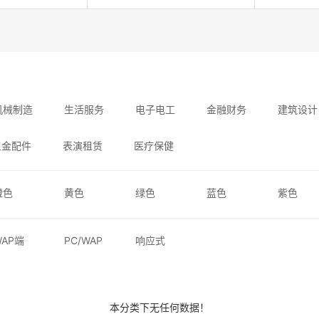
机械制造
生活服务
电子电工
金融财务
建筑设计
五金配件
表演租赁
医疗保健
橙色
黄色
绿色
蓝色
紫色
WAP端
PC/WAP
响应式
本分类下无任何数据！