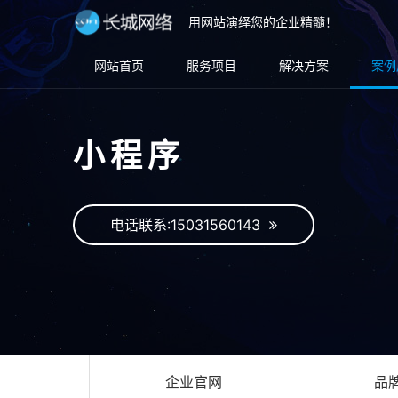
用网站演绎您的企业精髓！
网站首页
服务项目
解决方案
案例
小程序
电话联系:15031560143
企业官网
品