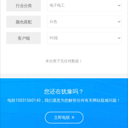
行业分类
颜色搭配
客户端
本分类下无任何数据！
您还在犹豫吗？
电联15031560143，我们愿意为您解答任何有关网站疑难问题！
立即电联