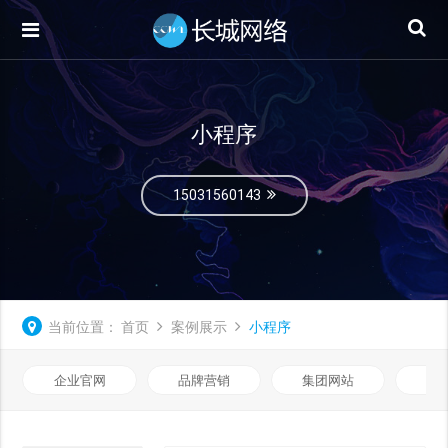
小程序
15031560143
当前位置：
首页
案例展示
小程序
企业官网
品牌营销
集团网站
微