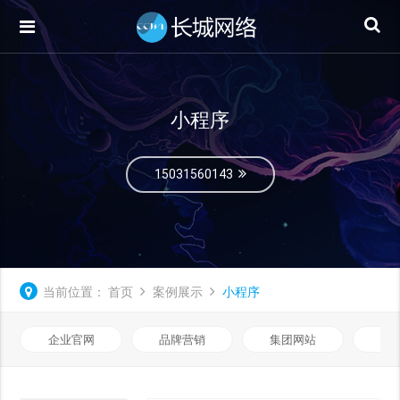
小程序
15031560143
当前位置：
首页
案例展示
小程序
企业官网
品牌营销
集团网站
微