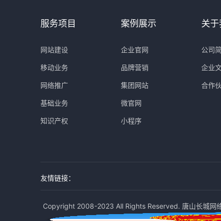
服务项目
案例展示
关于
网站建设
企业官网
公司
移动业务
品牌营销
企业
网络推广
集团网站
合作
基础业务
微官网
知识产权
小程序
友情链接：
Copyright 2008-2023 All Rights Reserved. 唐山长城网