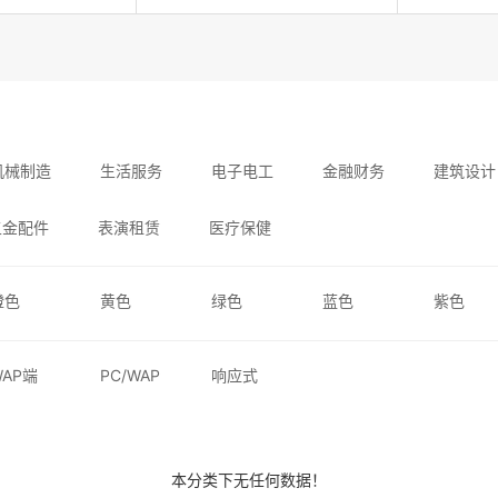
机械制造
生活服务
电子电工
金融财务
建筑设计
五金配件
表演租赁
医疗保健
橙色
黄色
绿色
蓝色
紫色
WAP端
PC/WAP
响应式
本分类下无任何数据！