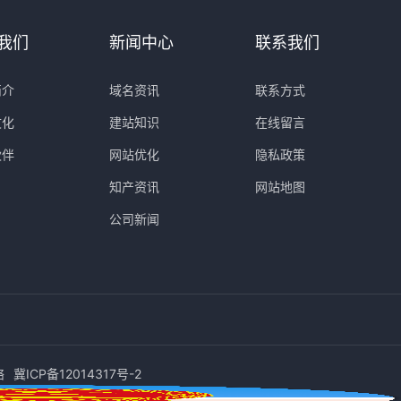
我们
新闻中心
联系我们
简介
域名资讯
联系方式
文化
建站知识
在线留言
伙伴
网站优化
隐私政策
知产资讯
网站地图
公司新闻
络
冀ICP备12014317号-2