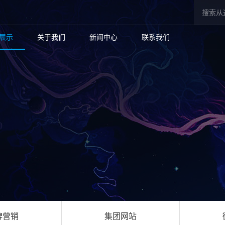
展示
关于我们
新闻中心
联系我们
牌营销
集团网站