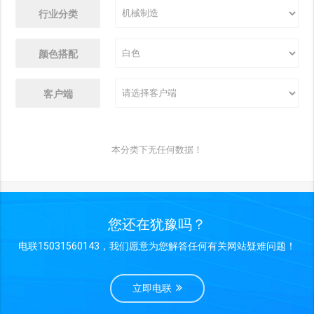
行业分类
颜色搭配
客户端
本分类下无任何数据！
您还在犹豫吗？
电联15031560143，我们愿意为您解答任何有关网站疑难问题！
立即电联