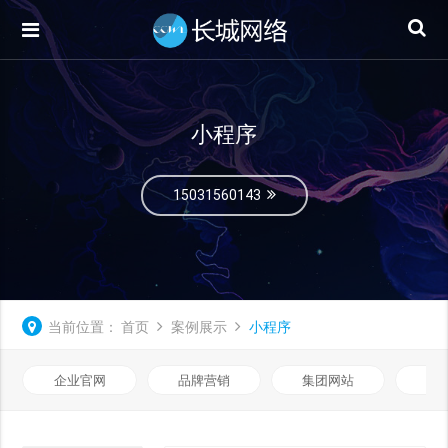
小程序
15031560143
当前位置：
首页
案例展示
小程序
企业官网
品牌营销
集团网站
微