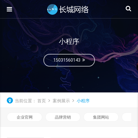
小程序
15031560143
当前位置：
首页
案例展示
小程序
企业官网
品牌营销
集团网站
微