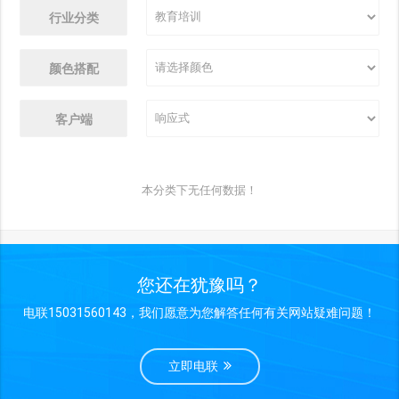
行业分类
颜色搭配
客户端
本分类下无任何数据！
您还在犹豫吗？
电联15031560143，我们愿意为您解答任何有关网站疑难问题！
立即电联