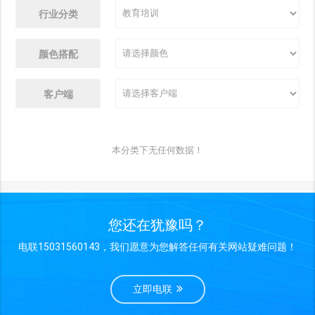
行业分类
颜色搭配
客户端
本分类下无任何数据！
您还在犹豫吗？
电联15031560143，我们愿意为您解答任何有关网站疑难问题！
立即电联