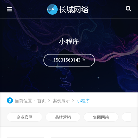
小程序
15031560143
当前位置：
首页
案例展示
小程序
企业官网
品牌营销
集团网站
微