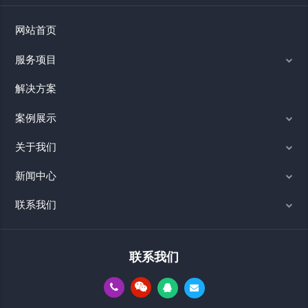
网站首页
服务项目
解决方案
案例展示
关于我们
新闻中心
联系我们
联系我们