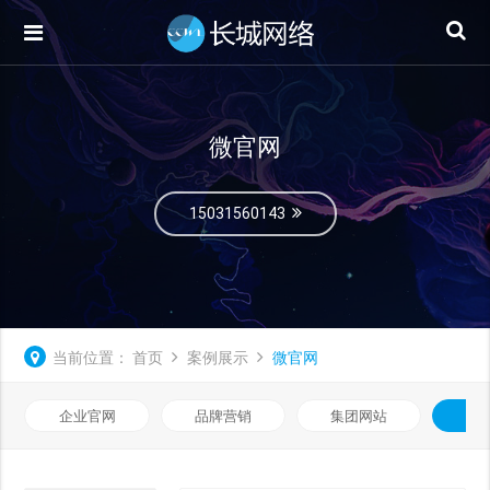
微官网
15031560143
当前位置：
首页
案例展示
微官网
企业官网
品牌营销
集团网站
微