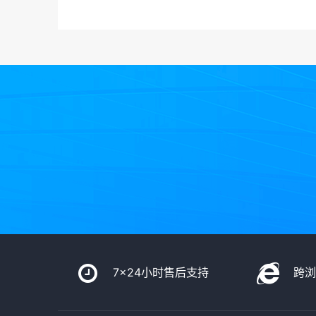
7x24小时售后支持
跨