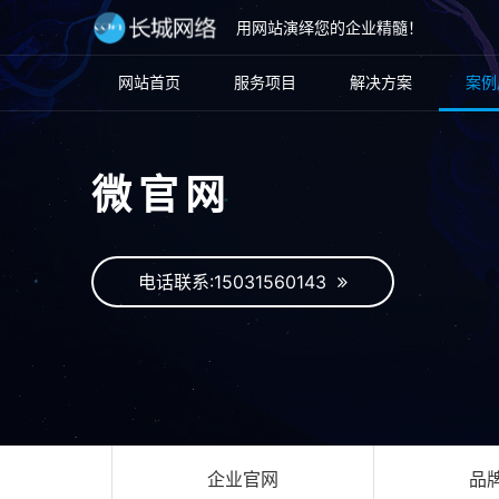
用网站演绎您的企业精髓！
网站首页
服务项目
解决方案
案例
微官网
电话联系:15031560143
企业官网
品