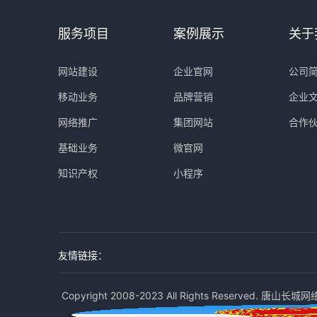
服务项目
案例展示
关于
网站建设
企业官网
公司
移动业务
品牌营销
企业
网络推广
集团网站
合作
基础业务
微官网
知识产权
小程序
友情链接：
Copyright 2008-2023 All Rights Reserved. 唐山长城网