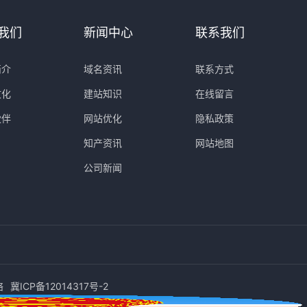
我们
新闻中心
联系我们
简介
域名资讯
联系方式
文化
建站知识
在线留言
伙伴
网站优化
隐私政策
知产资讯
网站地图
公司新闻
络
冀ICP备12014317号-2