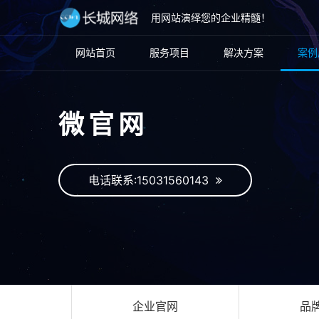
用网站演绎您的企业精髓！
网站首页
服务项目
解决方案
案例
微官网
电话联系:15031560143
企业官网
品