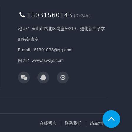
15031560143
( 7*24h )
地 址：唐山市路北区尚座A-219，遵化新店子学
府名苑底商
E-mail：61391038@qq.com
网 址：
www.tswzjs.com
在线留言
联系我们
站点地图