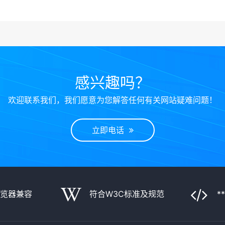
感兴趣吗？
欢迎联系我们，我们愿意为您解答任何有关网站疑难问题！
立即电话
浏览器兼容
符合W3C标准及规范
*