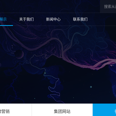
展示
关于我们
新闻中心
联系我们
牌营销
集团网站