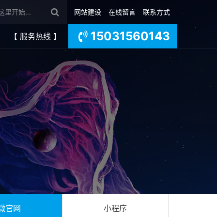
网站建设
在线留言
联系方式
15031560143
【 服务热线 】
微官网
小程序