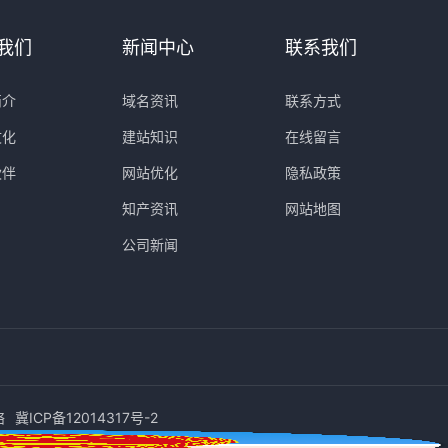
我们
新闻中心
联系我们
简介
域名资讯
联系方式
文化
建站知识
在线留言
伙伴
网站优化
隐私政策
知产资讯
网站地图
公司新闻
络
冀ICP备12014317号-2