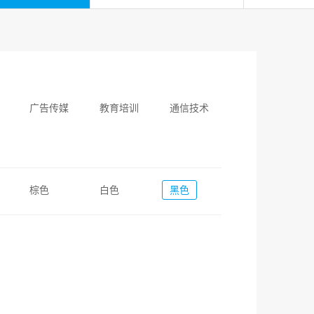
广告传媒
教育培训
通信技术
棕色
白色
黑色