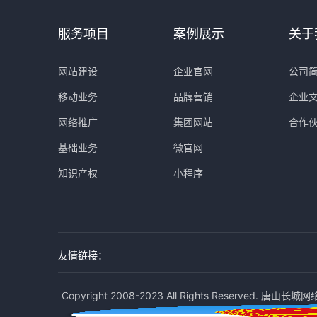
服务项目
案例展示
关于
网站建设
企业官网
公司
移动业务
品牌营销
企业
网络推广
集团网站
合作
基础业务
微官网
知识产权
小程序
友情链接：
Copyright 2008-2023 All Rights Reserved. 唐山长城网