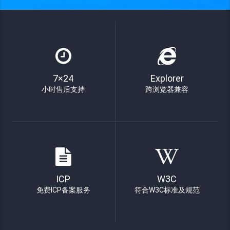
7×24
Explorer
小时售后支持
跨浏览器兼容
ICP
W3C
免费ICP备案服务
符合W3C标准及规范