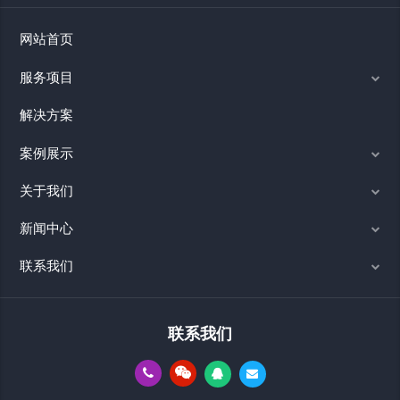
网站首页
服务项目
解决方案
案例展示
关于我们
新闻中心
联系我们
联系我们