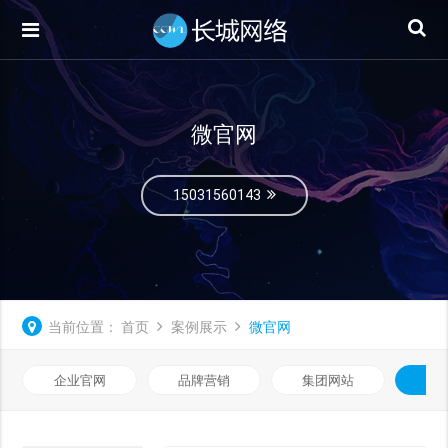
微官网
15031560143
当前位置：
首页
案例展示
微官网
企业官网
品牌营销
集团网站
微