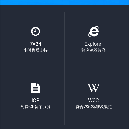
7×24
Explorer
小时售后支持
跨浏览器兼容
ICP
W3C
免费ICP备案服务
符合W3C标准及规范