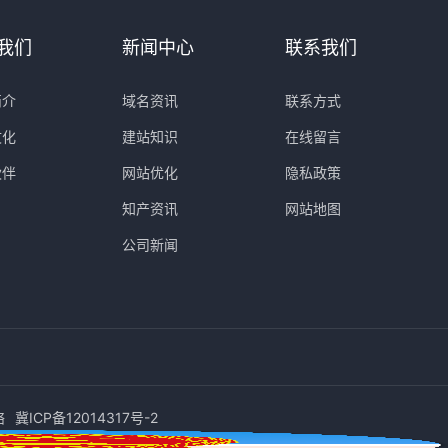
我们
新闻中心
联系我们
简介
域名资讯
联系方式
文化
建站知识
在线留言
伙伴
网站优化
隐私政策
知产资讯
网站地图
公司新闻
络
冀ICP备12014317号-2