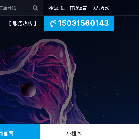
网站建设
在线留言
联系方式
15031560143
【 服务热线 】
微官网
小程序