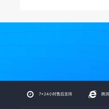
7x24小时售后支持
跨