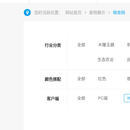
您的当前位置：
网站首页
案例展示
微官网
全部
木雕玉器
行业分类
生态农业
全部
红色
颜色搭配
全部
PC端
客户端