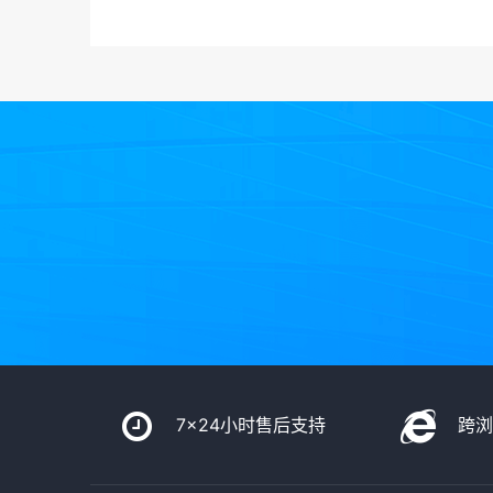
7x24小时售后支持
跨