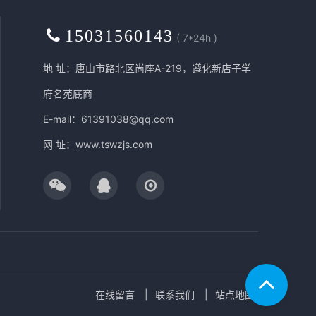
15031560143
( 7*24h )
地 址：唐山市路北区尚座A-219，遵化新店子学
府名苑底商
E-mail：61391038@qq.com
网 址：
www.tswzjs.com
在线留言
联系我们
站点地图