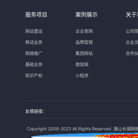
服务项目
案例展示
关于
网站建设
企业官网
公司
移动业务
品牌营销
企业
网络推广
集团网站
合作
基础业务
微官网
知识产权
小程序
友情链接：
Copyright 2008-2023 All Rights Reserved. 唐山长城网