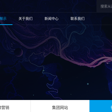
展示
关于我们
新闻中心
联系我们
牌营销
集团网站