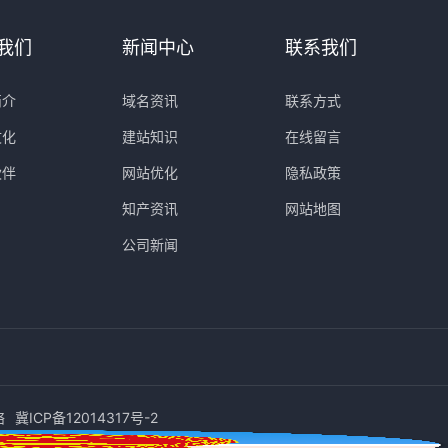
我们
新闻中心
联系我们
简介
域名资讯
联系方式
文化
建站知识
在线留言
伙伴
网站优化
隐私政策
知产资讯
网站地图
公司新闻
络
冀ICP备12014317号-2