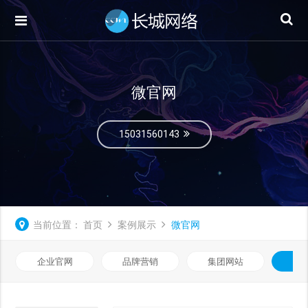
微官网
15031560143
当前位置：
首页
案例展示
微官网
企业官网
品牌营销
集团网站
微