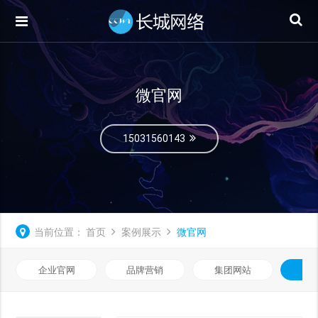
微官网
15031560143
当前位置：
首页
案例展示
微官网
企业官网
品牌营销
集团网站
微