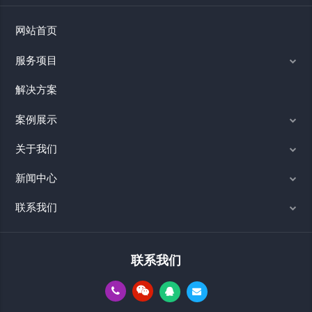
网站首页
服务项目
解决方案
案例展示
关于我们
新闻中心
联系我们
联系我们