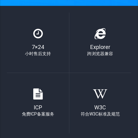
7×24
Explorer
小时售后支持
跨浏览器兼容
ICP
W3C
免费ICP备案服务
符合W3C标准及规范