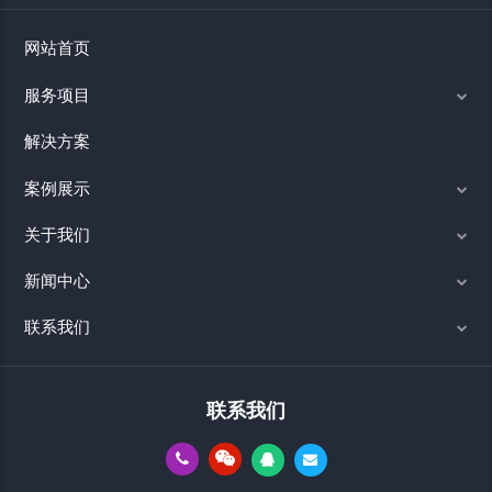
网站首页
服务项目
解决方案
案例展示
关于我们
新闻中心
联系我们
联系我们