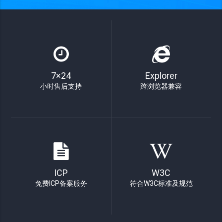
7×24
Explorer
小时售后支持
跨浏览器兼容
ICP
W3C
免费ICP备案服务
符合W3C标准及规范