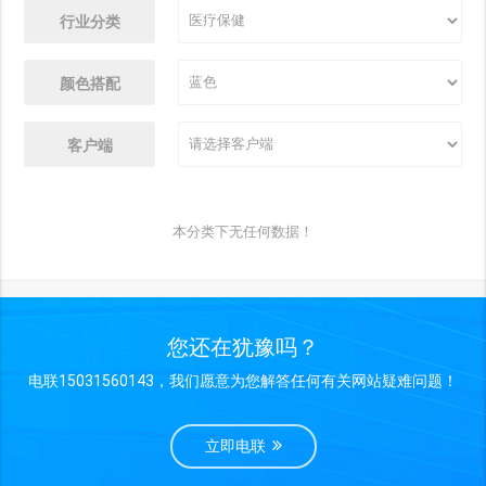
行业分类
颜色搭配
客户端
本分类下无任何数据！
您还在犹豫吗？
电联15031560143，我们愿意为您解答任何有关网站疑难问题！
立即电联