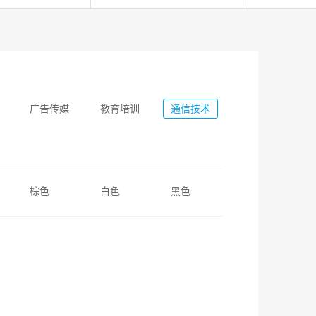
广告传媒
教育培训
通信技术
棕色
白色
黑色