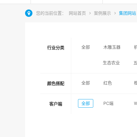
您的当前位置：
网站首页
案例展示
集团网站
全部
木雕玉器
行业分类
生态农业
全部
红色
颜色搭配
全部
PC端
客户端