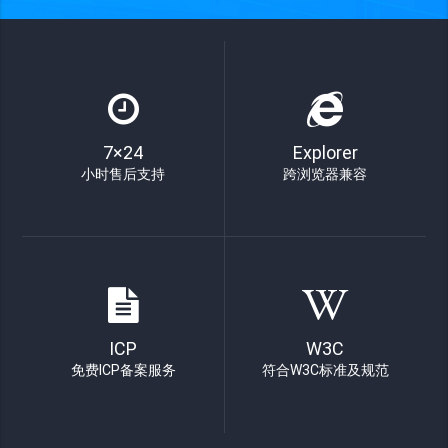
7×24
Explorer
小时售后支持
跨浏览器兼容
ICP
W3C
免费ICP备案服务
符合W3C标准及规范