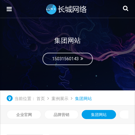
集团网站
15031560143
当前位置：
首页
案例展示
集团网站
企业官网
品牌营销
集团网站
微