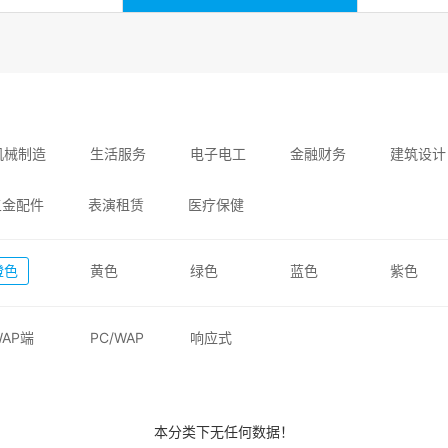
机械制造
生活服务
电子电工
金融财务
建筑设计
五金配件
表演租赁
医疗保健
橙色
黄色
绿色
蓝色
紫色
WAP端
PC/WAP
响应式
本分类下无任何数据！