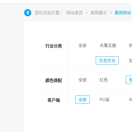
您的当前位置：
网站首页
案例展示
集团网站
全部
木雕玉器
行业分类
生态农业
全部
红色
颜色搭配
全部
PC端
客户端