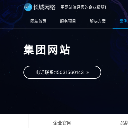
用网站演绎您的企业精髓！
网站首页
服务项目
解决方案
案例
集团网站
电话联系:15031560143
企业官网
品