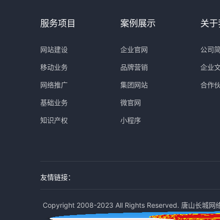
服务项目
案例展示
关于
网站建设
企业官网
公司
移动业务
品牌营销
企业
网络推广
集团网站
合作
基础业务
微官网
知识产权
小程序
友情链接：
Copyright 2008-2023 All Rights Reserved. 唐山长城网