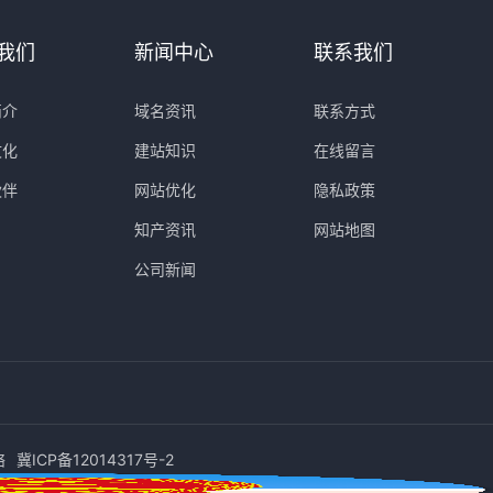
我们
新闻中心
联系我们
简介
域名资讯
联系方式
文化
建站知识
在线留言
伙伴
网站优化
隐私政策
知产资讯
网站地图
公司新闻
络
冀ICP备12014317号-2