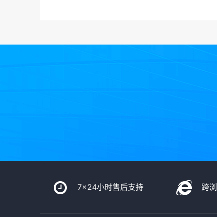
7x24小时售后支持
跨