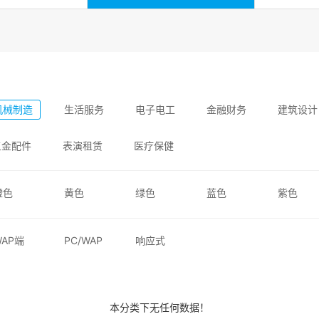
机械制造
生活服务
电子电工
金融财务
建筑设计
五金配件
表演租赁
医疗保健
橙色
黄色
绿色
蓝色
紫色
WAP端
PC/WAP
响应式
本分类下无任何数据！