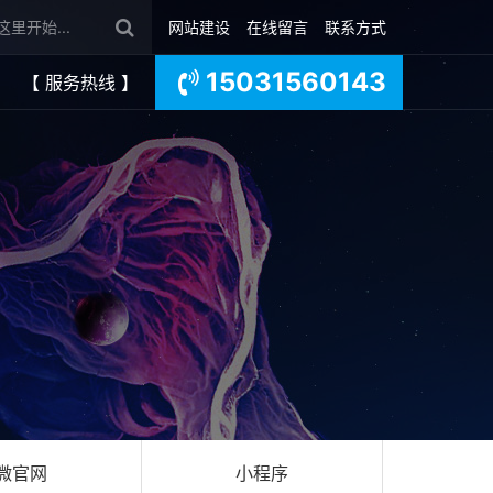
网站建设
在线留言
联系方式
15031560143
【 服务热线 】
微官网
小程序