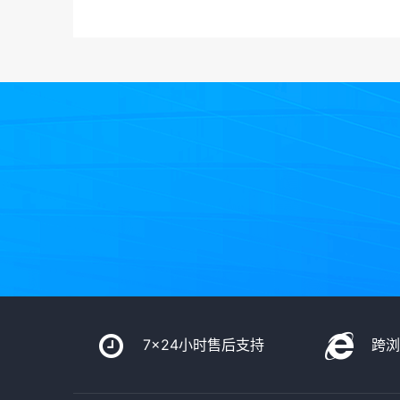
7x24小时售后支持
跨