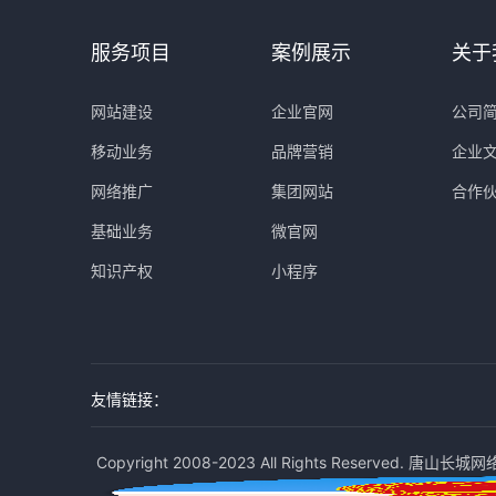
服务项目
案例展示
关于
网站建设
企业官网
公司
移动业务
品牌营销
企业
网络推广
集团网站
合作
基础业务
微官网
知识产权
小程序
友情链接：
Copyright 2008-2023 All Rights Reserved. 唐山长城网