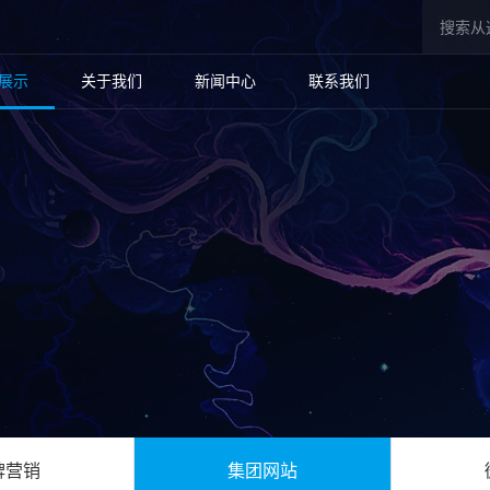
展示
关于我们
新闻中心
联系我们
牌营销
集团网站