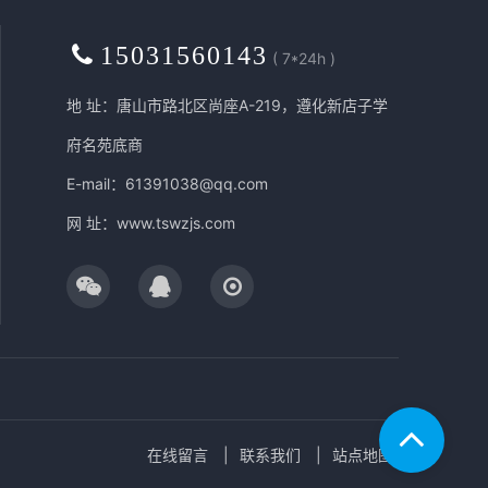
15031560143
( 7*24h )
地 址：唐山市路北区尚座A-219，遵化新店子学
府名苑底商
E-mail：61391038@qq.com
网 址：
www.tswzjs.com
在线留言
联系我们
站点地图