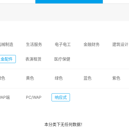
机械制造
生活服务
电子电工
金融财务
建筑设计
五金配件
表演租赁
医疗保健
橙色
黄色
绿色
蓝色
紫色
WAP端
PC/WAP
响应式
本分类下无任何数据！