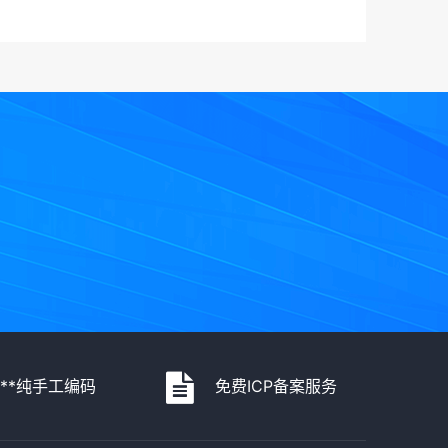
***纯手工编码
免费ICP备案服务